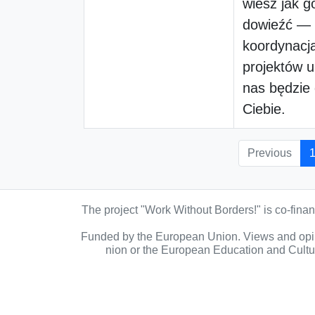
wiesz jak g
dowieźć —
koordynacj
projektów u
nas będzie 
Ciebie.
Previous
The project "Work Without Borders!" is co-fin
Funded by the European Union. Views and opini