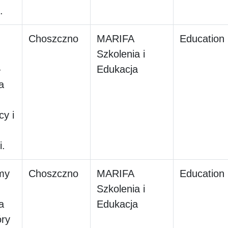
.
Choszczno
MARIFA
Education
Szkolenia i
—
Edukacja
a
y i
i.
my
Choszczno
MARIFA
Education
Szkolenia i
a
Edukacja
óry