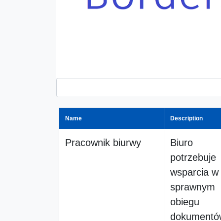
Name
Description
Pracownik biurwy
Biuro
potrzebuje
wsparcia w
sprawnym
obiegu
dokumentów