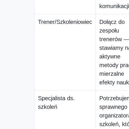
komunikacji
Trener/Szkoleniowiec
Dołącz do
zespołu
trenerów 
stawiamy n
aktywne
metody prac
mierzalne
efekty nauk
Specjalista ds.
Potrzebuje
szkoleń
sprawnego
organizator
szkoleń, kt