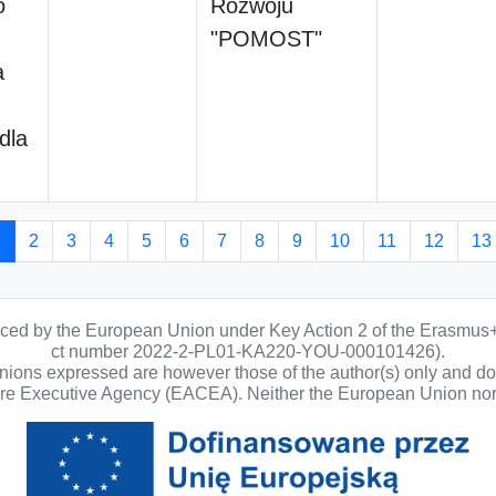
o
Rozwoju
"POMOST"
a
dla
1
2
3
4
5
6
7
8
9
10
11
12
13
anced by the European Union under Key Action 2 of the Erasmus
ct number 2022-2-PL01-KA220-YOU-000101426).
ons expressed are however those of the author(s) only and do n