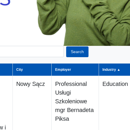
Search
City
Employer
Industry ▲
Nowy Sącz
Professional
Education
Usługi
Szkoleniowe
mgr Bernadeta
Piksa
 i