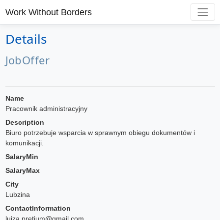
Work Without Borders
Details
JobOffer
Name
Pracownik administracyjny
Description
Biuro potrzebuje wsparcia w sprawnym obiegu dokumentów i
komunikacji.
SalaryMin
SalaryMax
City
Lubzina
ContactInformation
luiza.pretium@gmail.com