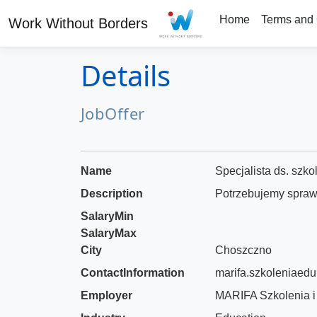
Home
Terms and 
Work Without Borders
Details
JobOffer
Name
Specjalista ds. szko
Description
Potrzebujemy sprawn
SalaryMin
SalaryMax
City
Choszczno
ContactInformation
marifa.szkoleniaed
Employer
MARIFA Szkolenia i