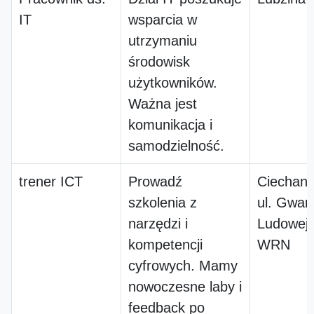
IT
wsparcia w
utrzymaniu
środowisk
użytkowników.
Ważna jest
komunikacja i
samodzielność.
trener ICT
Prowadź
Ciechan
szkolenia z
ul. Gward
narzędzi i
Ludowej
kompetencji
WRN
cyfrowych. Mamy
nowoczesne laby i
feedback po