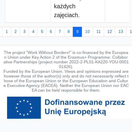
każdych
zajęciach.
1
2
3
4
5
6
7
8
9
10
11
12
13
1
The project "Work Without Borders!" is co-financed by the Europea
n Union under Key Action 2 of the Erasmus+ Programme: Collabor
ative Partnerships (project number 2022-2-PL01-KA220-YOU-0001
01426).
Funded by the European Union. Views and opinions expressed are
however those of the author(s) only and do not necessarily reflect t
hose of the European Union or the European Education and Cultur
e Executive Agency (EACEA). Neither the European Union nor EAC