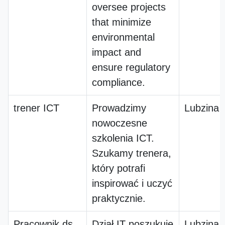
oversee projects
that minimize
environmental
impact and
ensure regulatory
compliance.
trener ICT
Prowadzimy
Lubzina
nowoczesne
szkolenia ICT.
Szukamy trenera,
który potrafi
inspirować i uczyć
praktycznie.
Pracownik ds.
Dział IT poszukuje
Lubzina