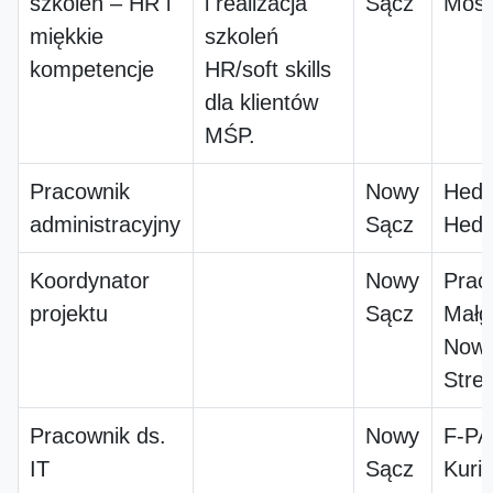
szkoleń – HR i
i realizacja
Sącz
Mos
miękkie
szkoleń
kompetencje
HR/soft skills
dla klientów
MŚP.
Pracownik
Nowy
Hedw
administracyjny
Sącz
Hedw
Koordynator
Nowy
Prac
projektu
Sącz
Małg
Now
Stre
Pracownik ds.
Nowy
F-PA
IT
Sącz
Kuri