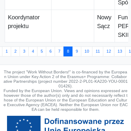
Spółk
Koordynator
Nowy
Fund
projektu
Sącz
PER
SKIL
1
2
3
4
5
6
7
8
9
10
11
12
13
1
The project "Work Without Borders!" is co-financed by the Europea
n Union under Key Action 2 of the Erasmus+ Programme: Collabor
ative Partnerships (project number 2022-2-PL01-KA220-YOU-0001
01426).
Funded by the European Union. Views and opinions expressed are
however those of the author(s) only and do not necessarily reflect t
hose of the European Union or the European Education and Cultur
e Executive Agency (EACEA). Neither the European Union nor EAC