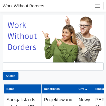
Work Without Borders
Search
Name
Description
City ▲
Employ
Specjalista ds.
Projektowanie
Nowy
PER