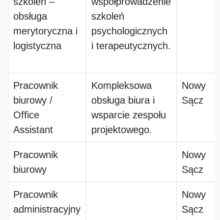
szkoleń –
współprowadzenie
obsługa
szkoleń
merytoryczna i
psychologicznych
logistyczna
i terapeutycznych.
Pracownik
Kompleksowa
Nowy
biurowy /
obsługa biura i
Sącz
Office
wsparcie zespołu
Assistant
projektowego.
Pracownik
Nowy
biurowy
Sącz
Pracownik
Nowy
administracyjny
Sącz