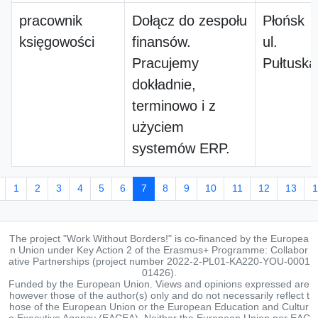
pracownik
Dołącz do zespołu
Płońsk
księgowości
finansów.
ul.
Pracujemy
Pułtuska
dokładnie,
terminowo i z
użyciem
systemów ERP.
1
2
3
4
5
6
7
8
9
10
11
12
13
1
The project "Work Without Borders!" is co-financed by the Europea
n Union under Key Action 2 of the Erasmus+ Programme: Collabor
ative Partnerships (project number 2022-2-PL01-KA220-YOU-0001
01426).
Funded by the European Union. Views and opinions expressed are
however those of the author(s) only and do not necessarily reflect t
hose of the European Union or the European Education and Cultur
e Executive Agency (EACEA). Neither the European Union nor EAC