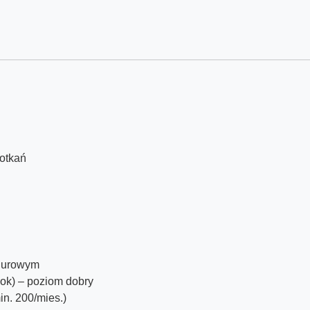
potkań
biurowym
ook) – poziom dobry
n. 200/mies.)