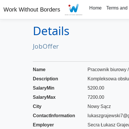
Home
Terms and 
Work Without Borders
Details
JobOffer
Name
Pracownik biurowy / 
Description
Kompleksowa obsług
SalaryMin
5200.00
SalaryMax
7200.00
City
Nowy Sącz
ContactInformation
lukaszgrajewski7@
Employer
Secra Łukasz Graje