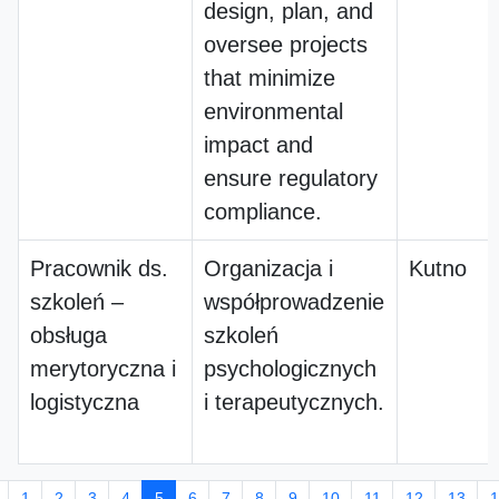
design, plan, and
oversee projects
that minimize
environmental
impact and
ensure regulatory
compliance.
Pracownik ds.
Organizacja i
Kutno
szkoleń –
współprowadzenie
obsługa
szkoleń
merytoryczna i
psychologicznych
logistyczna
i terapeutycznych.
1
2
3
4
5
6
7
8
9
10
11
12
13
1