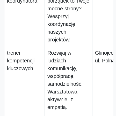
koordynatora
porządek to Twoje
mocne strony?
Wesprzyj
koordynację
naszych
projektów.
trener
Rozwijaj w
Glinojeck
kompetencji
ludziach
ul. Polna
kluczowych
komunikację,
współpracę,
samodzielność.
Warsztatowo,
aktywnie, z
empatią.