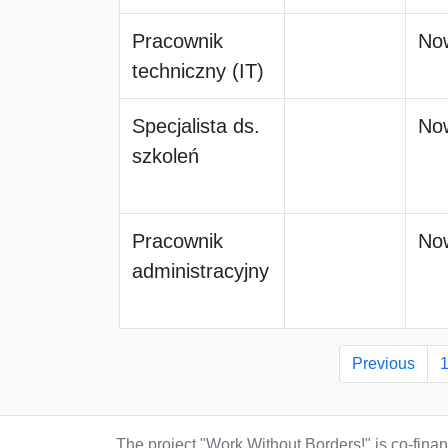
Pracownik
No
techniczny (IT)
Specjalista ds.
No
szkoleń
Pracownik
No
administracyjny
Previous
The project "Work Without Borders!" is co-fin