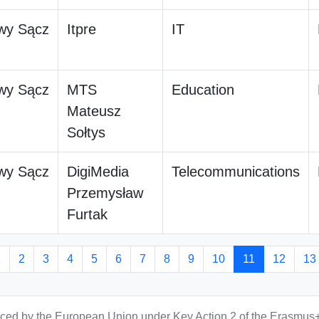
wy Sącz
Itpre
IT
wy Sącz
MTS
Education
Mateusz
Sołtys
wy Sącz
DigiMedia
Telecommunications
Przemysław
Furtak
1
2
3
4
5
6
7
8
9
10
11
12
13
anced by the European Union under Key Action 2 of the Erasmus