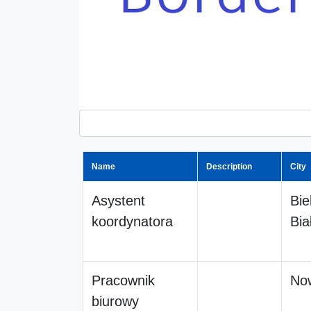
Name
Description
City
Asystent
Bie
koordynatora
Bia
Pracownik
No
biurowy