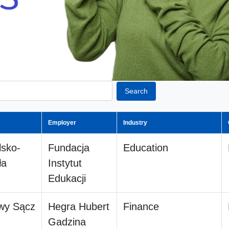
Search
Employer
Industry
lsko-
Fundacja
Education
ła
Instytut
Edukacji
wy Sącz
Hegra Hubert
Finance
Gadzina