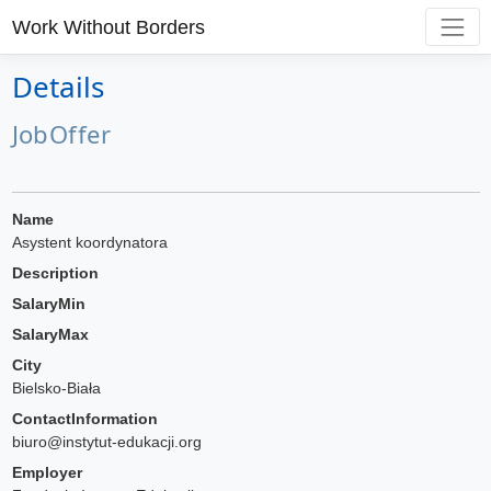
Work Without Borders
Details
JobOffer
Name
Asystent koordynatora
Description
SalaryMin
SalaryMax
City
Bielsko-Biała
ContactInformation
biuro@instytut-edukacji.org
Employer