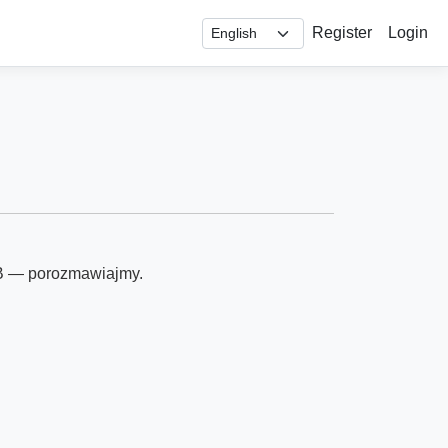
Register
Login
A/B — porozmawiajmy.