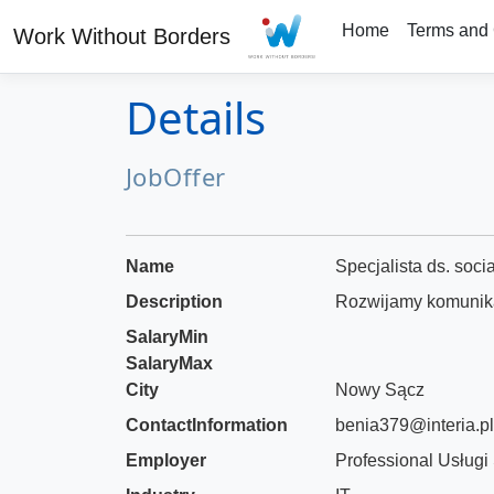
Home
Terms and 
Work Without Borders
Details
JobOffer
Name
Specjalista ds. soc
Description
Rozwijamy komunikac
SalaryMin
SalaryMax
City
Nowy Sącz
ContactInformation
benia379@interia.pl
Employer
Professional Usług