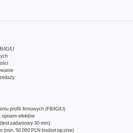
B/IG/LI
nych
ości
owanie
rzedaży
u profili firmowych (FB/IG/LI)
 i opisem efektów
(test zadaniowy 30 min)
 (min. 50 000 PLN budżet łącznie)