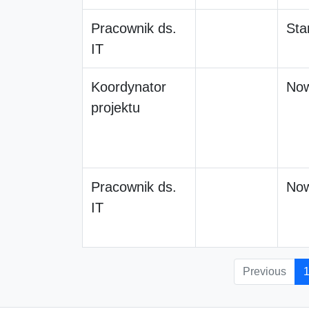
Pracownik ds.
Sta
IT
Koordynator
Now
projektu
Pracownik ds.
Now
IT
Previous