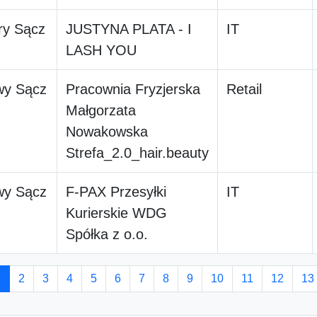
ry Sącz
JUSTYNA PLATA - I
IT
LASH YOU
y Sącz
Pracownia Fryzjerska
Retail
Małgorzata
Nowakowska
Strefa_2.0_hair.beauty
y Sącz
F-PAX Przesyłki
IT
Kurierskie WDG
Spółka z o.o.
1
2
3
4
5
6
7
8
9
10
11
12
13