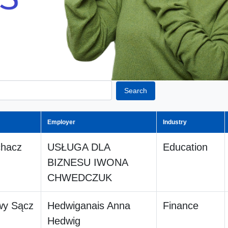
Search
Employer
Industry
hacz
USŁUGA DLA
Education
BIZNESU IWONA
CHWEDCZUK
y Sącz
Hedwiganais Anna
Finance
Hedwig