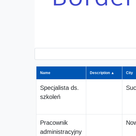
Name
Description ▲
City
Specjalista ds.
Suc
szkoleń
Pracownik
Now
administracyjny