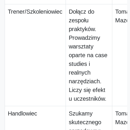
Trener/Szkoleniowiec
Dołącz do
Toma
zespołu
Mazow
praktyków.
Prowadzimy
warsztaty
oparte na case
studies i
realnych
narzędziach.
Liczy się efekt
u uczestników.
Handlowiec
Szukamy
Toma
skutecznego
Mazow