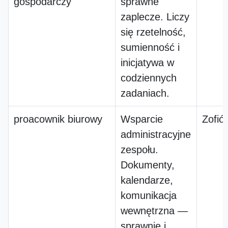
gospodarczy
sprawne
zaplecze. Liczy
się rzetelność,
sumienność i
inicjatywa w
codziennych
zadaniach.
proacownik biurowy
Wsparcie
Zofió
administracyjne
zespołu.
Dokumenty,
kalendarze,
komunikacja
wewnętrzna —
sprawnie i