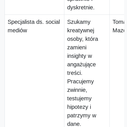
dyskretnie.
Specjalista ds. social
Szukamy
Toma
mediów
kreatywnej
Mazow
osoby, która
zamieni
insighty w
angażujące
treści.
Pracujemy
zwinnie,
testujemy
hipotezy i
patrzymy w
dane.