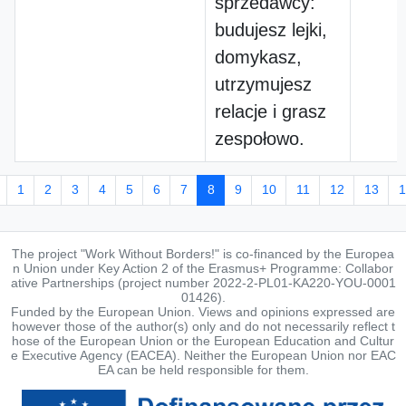
sprzedawcy:
budujesz lejki,
domykasz,
utrzymujesz
relacje i grasz
zespołowo.
1
2
3
4
5
6
7
8
9
10
11
12
13
1
The project "Work Without Borders!" is co-financed by the Europea
n Union under Key Action 2 of the Erasmus+ Programme: Collabor
ative Partnerships (project number 2022-2-PL01-KA220-YOU-0001
01426).
Funded by the European Union. Views and opinions expressed are
however those of the author(s) only and do not necessarily reflect t
hose of the European Union or the European Education and Cultur
e Executive Agency (EACEA). Neither the European Union nor EAC