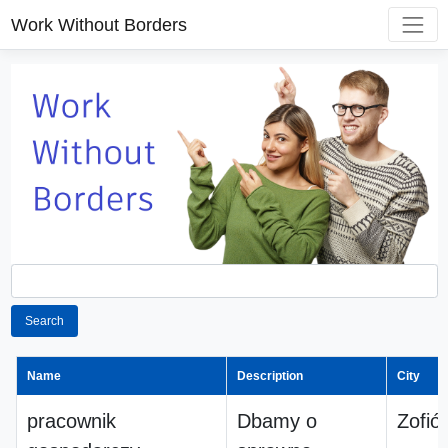
Work Without Borders
Search
Name
Description
City
pracownik
Dbamy o
Zofió