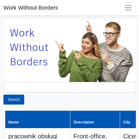
Work Without Borders
Search
Name
Description
City
pracownik obsługi
Front-office,
Ciceh