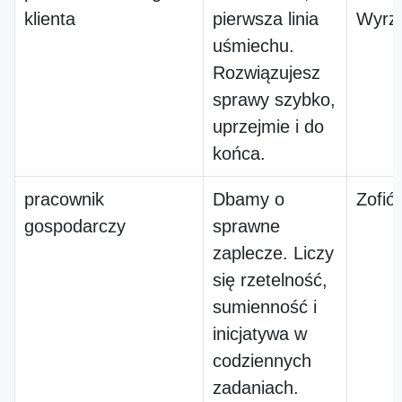
klienta
pierwsza linia
Wyrz
uśmiechu.
Rozwiązujesz
sprawy szybko,
uprzejmie i do
końca.
pracownik
Dbamy o
Zofió
gospodarczy
sprawne
zaplecze. Liczy
się rzetelność,
sumienność i
inicjatywa w
codziennych
zadaniach.