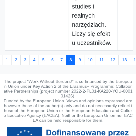
studies i
realnych
narzędziach.
Liczy się efekt
u uczestników.
1
2
3
4
5
6
7
8
9
10
11
12
13
1
The project "Work Without Borders!" is co-financed by the Europea
n Union under Key Action 2 of the Erasmus+ Programme: Collabor
ative Partnerships (project number 2022-2-PL01-KA220-YOU-0001
01426).
Funded by the European Union. Views and opinions expressed are
however those of the author(s) only and do not necessarily reflect t
hose of the European Union or the European Education and Cultur
e Executive Agency (EACEA). Neither the European Union nor EAC