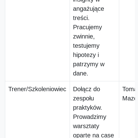
angażujące
treści.
Pracujemy
zwinnie,
testujemy
hipotezy i
patrzymy w
dane.
Trener/Szkoleniowiec
Dołącz do
Toma
zespołu
Mazow
praktyków.
Prowadzimy
warsztaty
oparte na case