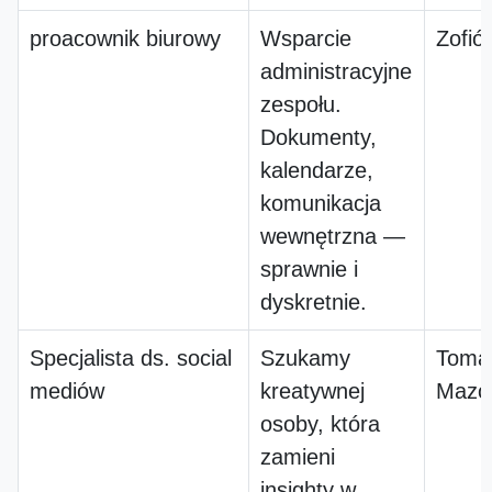
proacownik biurowy
Wsparcie
Zofió
administracyjne
zespołu.
Dokumenty,
kalendarze,
komunikacja
wewnętrzna —
sprawnie i
dyskretnie.
Specjalista ds. social
Szukamy
Toma
mediów
kreatywnej
Mazow
osoby, która
zamieni
insighty w