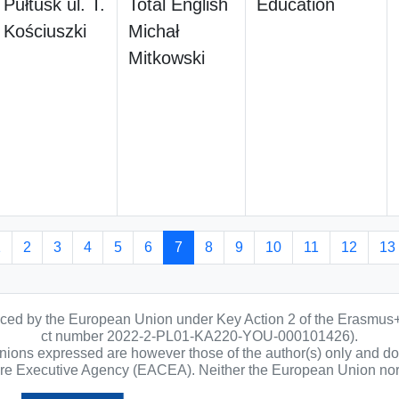
Pułtusk ul. T.
Total English
Education
Kościuszki
Michał
Mitkowski
1
2
3
4
5
6
7
8
9
10
11
12
13
anced by the European Union under Key Action 2 of the Erasmus
ct number 2022-2-PL01-KA220-YOU-000101426).
ons expressed are however those of the author(s) only and do n