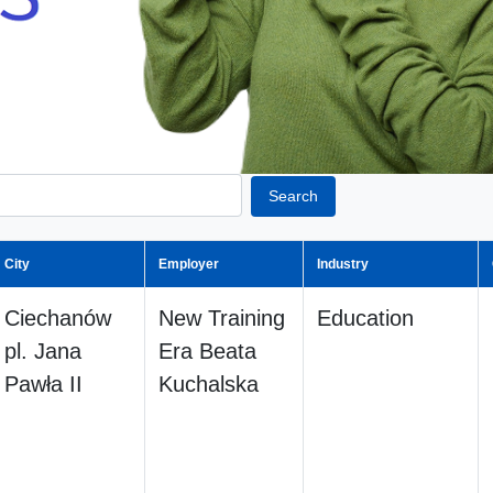
Search
City
Employer
Industry
Ciechanów
New Training
Education
pl. Jana
Era Beata
Pawła II
Kuchalska