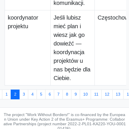
komunikacji.
koordynator
Jeśli lubisz
Częstochow
projektu
mieć plan i
wiesz jak go
dowieźć —
koordynacja
projektów u
nas będzie dla
Ciebie.
1
2
3
4
5
6
7
8
9
10
11
12
13
1
The project "Work Without Borders!" is co-financed by the Europea
n Union under Key Action 2 of the Erasmus+ Programme: Collabor
ative Partnerships (project number 2022-2-PL01-KA220-YOU-0001
01426).