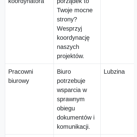
koordynatora
porządek to
Twoje mocne
strony?
Wesprzyj
koordynację
naszych
projektów.
Pracowni
Biuro
Lubzina
biurowy
potrzebuje
wsparcia w
sprawnym
obiegu
dokumentów i
komunikacji.