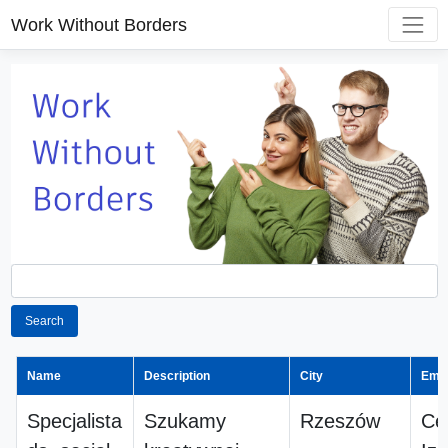
Work Without Borders
Search
Name
Description
City
Emp
Specjalista
Szukamy
Rzeszów
Ce