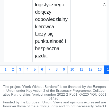
logistycznego
Za
dołączy
odpowiedzialny
kierowca.
Liczy się
punktualność i
bezpieczna
jazda.
1
2
3
4
5
6
7
8
9
10
11
12
13
1
The project "Work Without Borders!" is co-financed by the Europea
n Union under Key Action 2 of the Erasmus+ Programme: Collabor
ative Partnerships (project number 2022-2-PL01-KA220-YOU-0001
01426).
Funded by the European Union. Views and opinions expressed are
however those of the author(s) only and do not necessarily reflect t