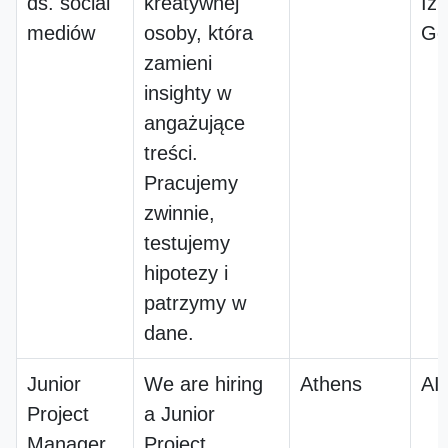
ds. social
kreatywnej
Iz
mediów
osoby, która
Go
zamieni
insighty w
angażujące
treści.
Pracujemy
zwinnie,
testujemy
hipotezy i
patrzymy w
dane.
Junior
We are hiring
Athens
AI
Project
a Junior
Manager
Project