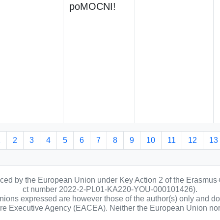
poMOCNI!
1
2
3
4
5
6
7
8
9
10
11
12
13
anced by the European Union under Key Action 2 of the Erasmus
ct number 2022-2-PL01-KA220-YOU-000101426).
ons expressed are however those of the author(s) only and do n