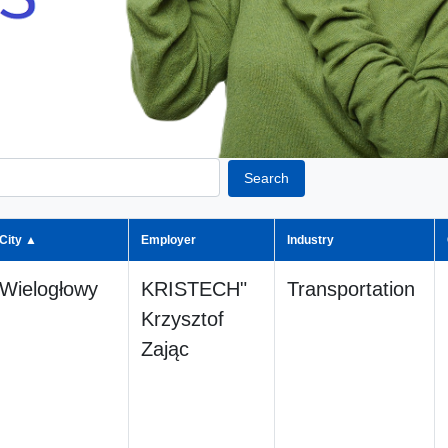
Search
City ▲
Employer
Industry
Wielogłowy
KRISTECH"
Transportation
Krzysztof
Zając