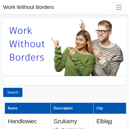
Work Without Borders
Search
Name
Description
City
Handlowiec
Szukamy
Elbląg