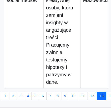
social mediów
kreatywnej
Mazowiecki
osoby, która
zamieni
insighty w
angażujące
treści.
Pracujemy
zwinnie,
testujemy
hipotezy i
patrzymy w
dane.
1
2
3
4
5
6
7
8
9
10
11
12
13
1