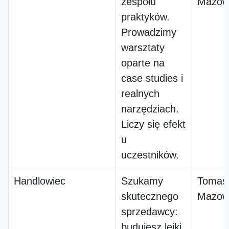
zespołu
Mazowi
praktyków.
Prowadzimy
warsztaty
oparte na
case studies i
realnych
narzędziach.
Liczy się efekt
u
uczestników.
Handlowiec
Szukamy
Tomas
skutecznego
Mazowi
sprzedawcy:
budujesz lejki,