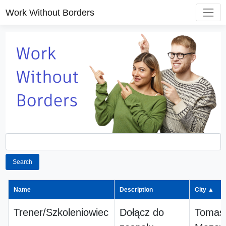
Work Without Borders
Search
Name
Description
City ▲
Trener/Szkoleniowiec
Dołącz do
Tomas