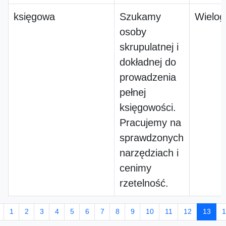
księgowa
Szukamy
Wielog
osoby
skrupulatnej i
dokładnej do
prowadzenia
pełnej
księgowości.
Pracujemy na
sprawdzonych
narzędziach i
cenimy
rzetelność.
1
2
3
4
5
6
7
8
9
10
11
12
13
1