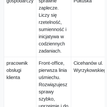
gospodarczy
sprawne
Pułtuska
zaplecze.
Liczy się
rzetelność,
sumienność i
inicjatywa w
codziennych
zadaniach.
pracownik
Front-office,
Cicehanów ul.
obsługi
pierwsza linia
Wyrzykowskieg
klienta
uśmiechu.
Rozwiązujesz
sprawy
szybko,
uprzejmie i do