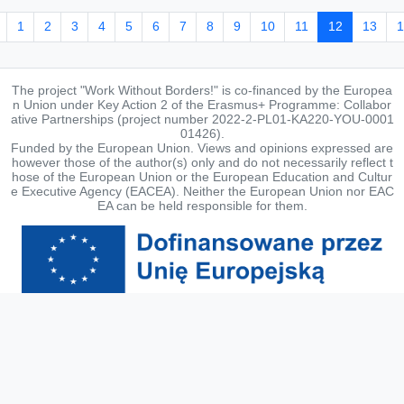
1
2
3
4
5
6
7
8
9
10
11
12
13
1
The project "Work Without Borders!" is co-financed by the Europea
n Union under Key Action 2 of the Erasmus+ Programme: Collabor
ative Partnerships (project number 2022-2-PL01-KA220-YOU-0001
01426).
Funded by the European Union. Views and opinions expressed are
however those of the author(s) only and do not necessarily reflect t
hose of the European Union or the European Education and Cultur
e Executive Agency (EACEA). Neither the European Union nor EAC