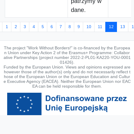
patrzymy w
dane.
1
2
3
4
5
6
7
8
9
10
11
12
13
1
The project "Work Without Borders!" is co-financed by the Europea
n Union under Key Action 2 of the Erasmus+ Programme: Collabor
ative Partnerships (project number 2022-2-PL01-KA220-YOU-0001
01426).
Funded by the European Union. Views and opinions expressed are
however those of the author(s) only and do not necessarily reflect t
hose of the European Union or the European Education and Cultur
e Executive Agency (EACEA). Neither the European Union nor EAC