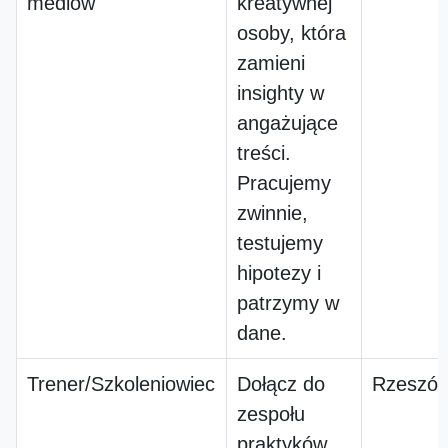
mediów
kreatywnej
osoby, która
zamieni
insighty w
angażujące
treści.
Pracujemy
zwinnie,
testujemy
hipotezy i
patrzymy w
dane.
Trener/Szkoleniowiec
Dołącz do
Rzeszó
zespołu
praktyków.